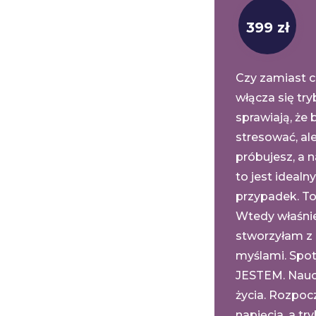
399 zł
Czy zamiast c
włącza się try
sprawiają, że 
stresować, al
próbujesz, a 
to jest idealn
przypadek. To
Wtedy właśnie
stworzyłam z 
myślami. Spoty
JESTEM. Naucz
życia. Rozpoc
napięcia, a tr