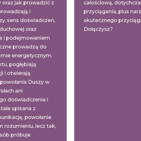
oraz jak prowadzić z
całościową, dotychcz
rowadzają i
przyciągania, plus narz
zy, sens doświadczeń,
skutecznego przyciąga
 duchowej oraz
Dołączysz?
ia i podejmowaniem
tyczne prowadzą do
iomie energetycznym.
tu, pogłębiają
 i otwierają
 powołania Duszy w
słach ani
ego doświadczenia i
tała spisana z
unikację, powołanie
 rozumieniu, lecz tak,
posób próbuje