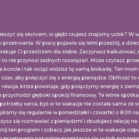
ieszyć się słońcem, w głębi czujesz znajomy ucisk? W 
b przetrwania. W pracy pojawia się letni przestój, a dzi
brakuje Ci przestrzeni dla siebie. Zaczynasz kalkulować, 
e to nie przynosi żadnych rozwiązań. Może czytasz, prze
na koncie i tak wciąż widzisz tę samą blokadę. Ten mom
y czas, aby połączyć się z energią pieniądza. Obfitość to 
 relacja, która powstaje, gdy połączymy energię z ziem
 przychodzi głęboki spokój finansowy. Te letnie spotka
potrzeby serca, byś w te wakacje nie została sama ze 
kamy się regularnie w poniedziałki i czwartki o 8:00 na
ysz się rozmawiać z pieniędzmi i zbudujesz relację na 
znij ten program i zobacz, jak jeszcze w te wakacje odp
yb przetrwania naturalnie przeistacza się w tryb przyjem