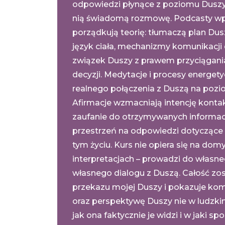
odpowiedzi płynące z poziomu Duszy 
nią świadomą rozmowę. Podcasty wp
porządkują teorię: tłumaczą plan Dus
język ciała, mechanizmy komunikacji
związek Duszy z prawem przyciągan
decyzji. Medytacje i procesy energe
realnego połączenia z Duszą na poz
Afirmacje wzmacniają intencję kontak
zaufanie do otrzymywanych informacji
przestrzeń na odpowiedzi dotyczące
tym życiu. Kurs nie opiera się na domy
interpretacjach – prowadzi do własn
własnego dialogu z Duszą. Całość zos
przekazu mojej Duszy i pokazuje kom
oraz perspektywę Duszy nie w ludzkim
jak ona faktycznie je widzi i w jaki s