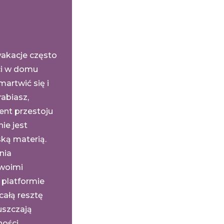
wakacje często
eci w domu
martwić się i
rabiasz,
ent przestoju
nie jest
ską materią.
nia
swoimi
 platformie
całą resztę
uszczają
ności.