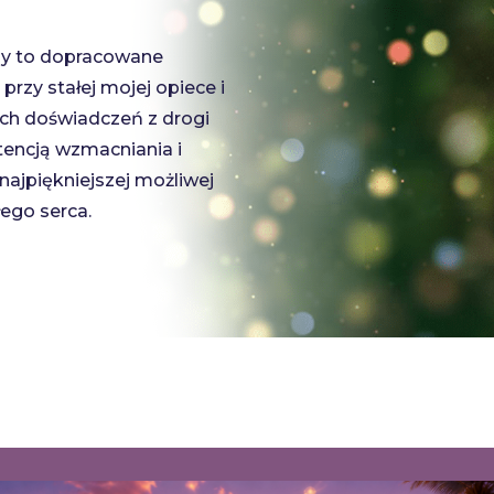
sy to dopracowane
przy stałej mojej opiece i
ich doświadczeń z drogi
tencją wzmacniania i
ajpiękniejszej możliwej
łego serca.